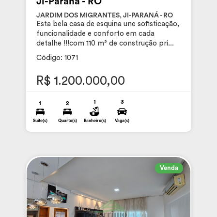
Ji-Paraná - RO
JARDIM DOS MIGRANTES, JI-PARANÁ - RO
Esta bela casa de esquina une sofisticação,
funcionalidade e conforto em cada
detalhe !!!com 110 m² de construção pri...
Código: 1071
R$ 1.200.000,00
1
3
1
2
Suite(s)
Quarto(s)
Banheiro(s)
Vaga(s)
Venda