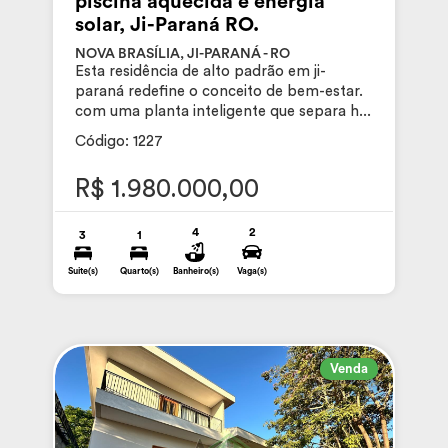
piscina aquecida e energia
solar, Ji-Paraná RO.
NOVA BRASÍLIA, JI-PARANÁ - RO
Esta residência de alto padrão em ji-
paraná redefine o conceito de bem-estar.
com uma planta inteligente que separa h...
Código: 1227
R$ 1.980.000,00
4
2
3
1
Suite(s)
Quarto(s)
Banheiro(s)
Vaga(s)
Venda