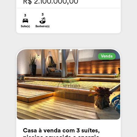
R$ 2.100.000,00
3
3
Suite(s)
Banheiro(s)
Venda
Casa à venda com 3 suítes,