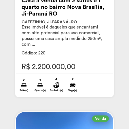
Casa à venda com 2 suítes e 1
quarto no bairro Nova Brasília,
Ji-Paraná RO
CAFEZINHO, JI-PARANÁ - RO
Esse imóvel é daqueles que encantam!
com alto potencial para uso comercial,
possui uma casa ampla medindo 250m²,
com ...
Código: 220
R$ 2.200.000,00
4
2
2
1
Suite(s)
Quarto(s)
Banheiro(s)
Vaga(s)
Venda