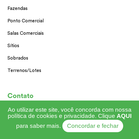
Fazendas
Ponto Comercial
Salas Comerciais
Sítios
Sobrados
Terrenos/Lotes
Contato
Ao utilizar este site, você concorda com nossa
(69) 9 9325-8277
política de cookies e privacidade. Clique
AQUI
para saber mais.
Concordar e fechar
(69) 9 9237-8987
arrimoimoveis@gmail.com