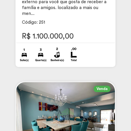
externo para você que gosta de receber a
família e amigos. localizado a mais ou
men...
Código: 251
R$ 1.100.000,00
2
,00
1
3
Suite(s)
Quarto(s)
Banheiro(s)
Total
Venda