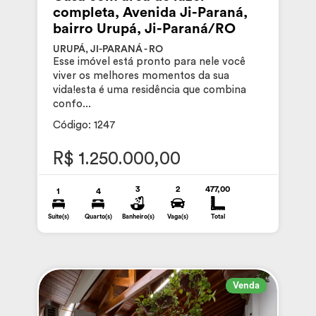
completa, Avenida Ji-Paraná,
bairro Urupá, Ji-Paraná/RO
URUPÁ, JI-PARANÁ - RO
Esse imóvel está pronto para nele você
viver os melhores momentos da sua
vida!esta é uma residência que combina
confo...
Código: 1247
R$ 1.250.000,00
3
2
477,00
1
4
Suite(s)
Quarto(s)
Banheiro(s)
Vaga(s)
Total
Venda