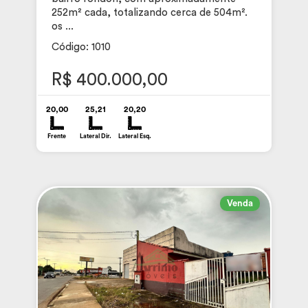
252m² cada, totalizando cerca de 504m².
os ...
Código: 1010
R$ 400.000,00
20,00
25,21
20,20
Frente
Lateral Dir.
Lateral Esq.
Venda