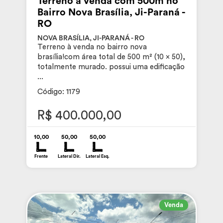
Terreno à venda com 500m no
Bairro Nova Brasília, Ji-Paraná -
RO
NOVA BRASÍLIA, JI-PARANÁ - RO
Terreno à venda no bairro nova
brasília!com área total de 500 m² (10 x 50),
totalmente murado. possui uma edificação
...
Código: 1179
R$ 400.000,00
10,00
50,00
50,00
Frente
Lateral Dir.
Lateral Esq.
Venda