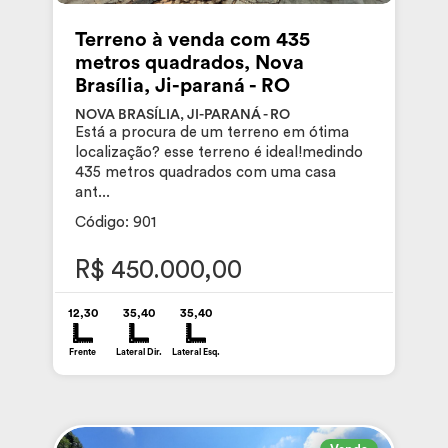
Terreno à venda com 435
metros quadrados, Nova
Brasília, Ji-paraná - RO
NOVA BRASÍLIA, JI-PARANÁ - RO
Está a procura de um terreno em ótima
localização? esse terreno é ideal!medindo
435 metros quadrados com uma casa
ant...
Código: 901
R$ 450.000,00
12,30
35,40
35,40
Frente
Lateral Dir.
Lateral Esq.