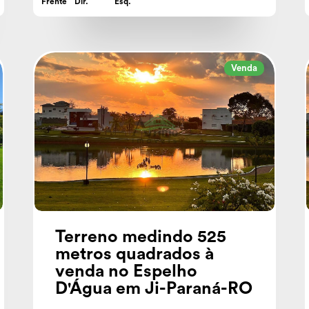
Frente
Dir.
Esq.
Venda
Terreno medindo 525
metros quadrados à
venda no Espelho
D'Água em Ji-Paraná-RO