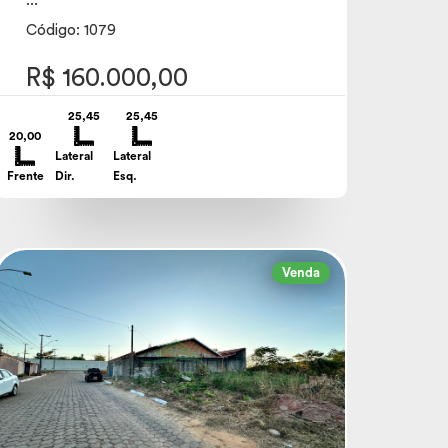
...
Código: 1079
R$ 160.000,00
25,45
25,45
20,00
Lateral
Lateral
Frente
Dir.
Esq.
Venda