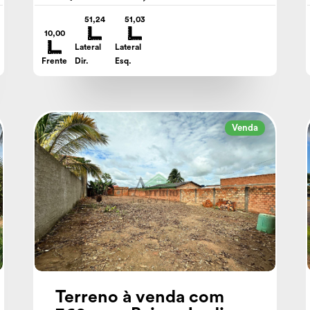
51,24
51,03
10,00
Lateral
Lateral
Frente
Dir.
Esq.
Venda
Terreno à venda com