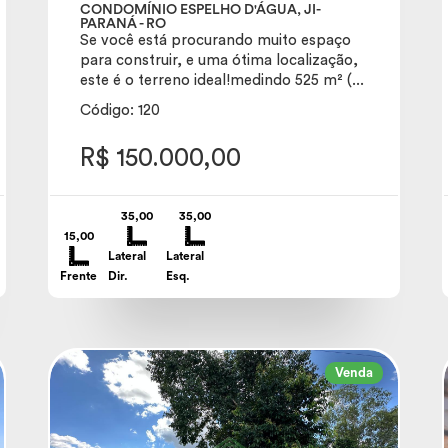
CONDOMÍNIO ESPELHO D'ÁGUA, JI-
PARANÁ - RO
Se você está procurando muito espaço
para construir, e uma ótima localização,
este é o terreno ideal!medindo 525 m² (...
Código: 120
R$ 150.000,00
35,00
35,00
15,00
Lateral
Lateral
Frente
Dir.
Esq.
Venda