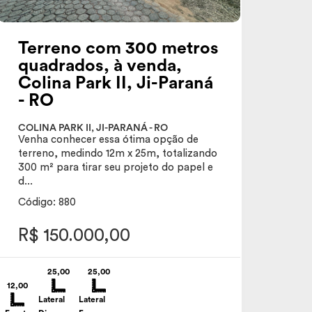
Terreno com 300 metros
quadrados, à venda,
Colina Park II, Ji-Paraná
- RO
COLINA PARK II, JI-PARANÁ - RO
Venha conhecer essa ótima opção de
terreno, medindo 12m x 25m, totalizando
300 m² para tirar seu projeto do papel e
d...
Código: 880
R$ 150.000,00
25,00
25,00
12,00
Lateral
Lateral