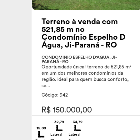
Terreno à venda com
521,85 m no
Condomínio Espelho D
Água, Ji-Paraná - RO
CONDOMÍNIO ESPELHO D'ÁGUA, JI-
PARANÁ - RO
Oportunidade única! terreno de 521,85 m²
em um dos melhores condomínios da
região. ideal para quem busca conforto,
se...
Código: 942
R$ 150.000,00
32,79
34,79
15,00
Lateral
Lateral