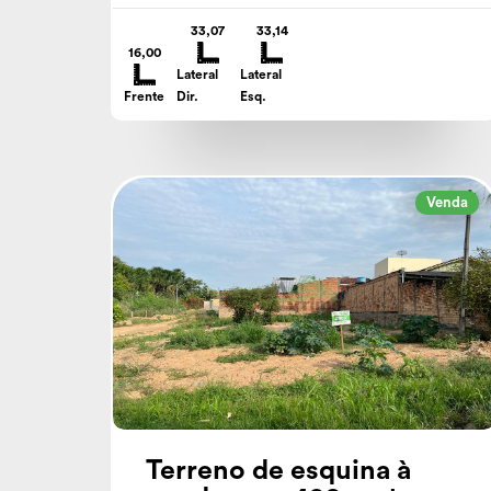
33,07
33,14
16,00
Lateral
Lateral
Frente
Dir.
Esq.
Venda
Terreno de esquina à