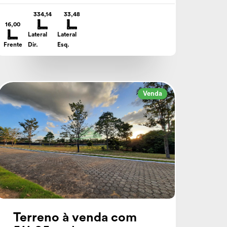
334,14
33,48
16,00
Lateral
Lateral
Frente
Dir.
Esq.
Venda
Terreno à venda com