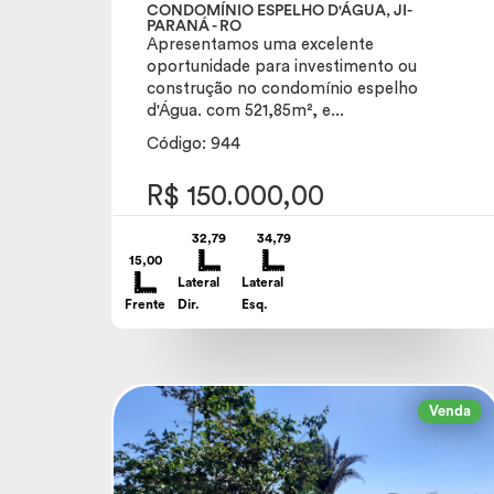
CONDOMÍNIO ESPELHO D'ÁGUA, JI-
PARANÁ - RO
Apresentamos uma excelente
oportunidade para investimento ou
construção no condomínio espelho
d'Água. com 521,85m², e...
Código: 944
R$ 150.000,00
32,79
34,79
15,00
Lateral
Lateral
Frente
Dir.
Esq.
Venda