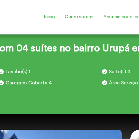
Inicio
Quem somos
Anuncie conosc
om 04 suítes no bairro Urupá 
Lavabo(s) 1
Suíte(s) 4
Garagem Coberta 4
Área Serviço