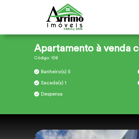
Apartamento à venda c
Código: 108
Banheiro(s) 5
Sacada(s) 1
Despensa