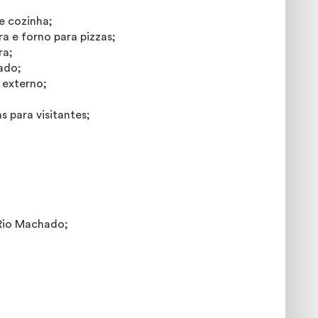
e cozinha;
a e forno para pizzas;
ra;
ado;
 externo;
 para visitantes;
Rio Machado;