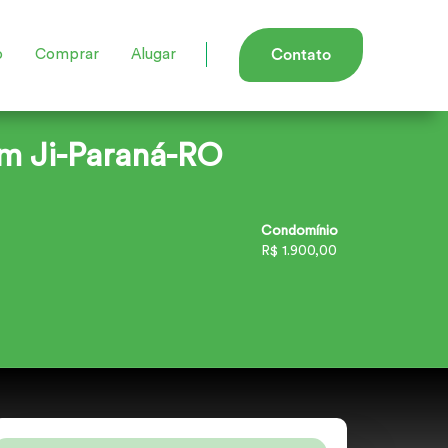
o
Comprar
Alugar
Contato
em Ji-Paraná-RO
Condomínio
R$ 1.900,00