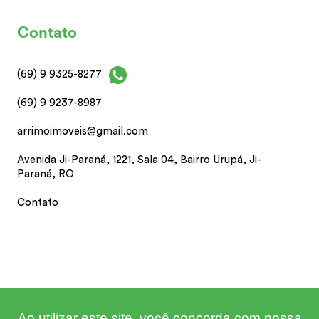
Contato
(69) 9 9325-8277
(69) 9 9237-8987
arrimoimoveis@gmail.com
Avenida Ji-Paraná, 1221, Sala 04, Bairro Urupá, Ji-
Paraná, RO
Contato
Ao utilizar este site, você concorda com nossa
Arrimo Imóveis 2020 | Desenvolvido por Imonov &